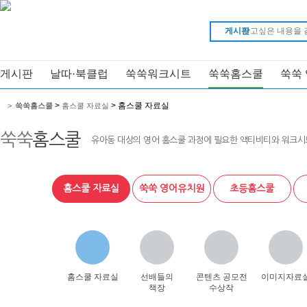
게시판
게시판
날따·북클럽
쑥쑥워크시트
쑥쑥홈스쿨
쑥쑥
>
> 홈스쿨 자료실
>
쑥쑥홈스쿨
홈스쿨 자료실
쑥쑥
홈스쿨
유아동 대상의 영어 홈스쿨 과정에 필요한 액티비티와 워크시
홈스쿨 자료실
쑥쑥 영어유치원
초등홈스쿨
홈스쿨 자료실
선배들의
콘텐츠 공모전
이미지자료
책장
수상작