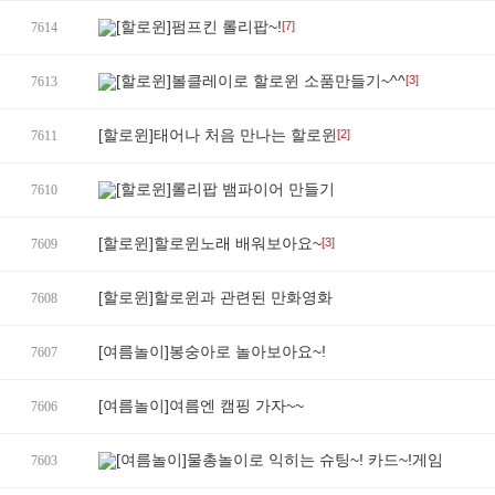
[할로윈]펌프킨 롤리팝~!
[7]
7614
[할로윈]볼클레이로 할로윈 소품만들기~^^
[3]
7613
[할로윈]태어나 처음 만나는 할로윈
[2]
7611
[할로윈]롤리팝 뱀파이어 만들기
7610
[할로윈]할로윈노래 배워보아요~
[3]
7609
[할로윈]할로윈과 관련된 만화영화
7608
[여름놀이]봉숭아로 놀아보아요~!
7607
[여름놀이]여름엔 캠핑 가자~~
7606
[여름놀이]물총놀이로 익히는 슈팅~! 카드~!게임
7603