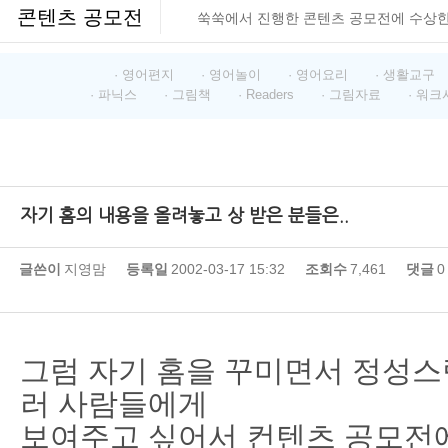
콘텐츠 공모전
쑥쑥에서 진행한 콘텐츠 공모전에 수상
· 영어편지
· 영어놀이
· 영어요리
· 생활교구
· 파닉스
· 그림책
· Readers
· 그림자료
· 워크
자기 홈의 내용을 올려놓고 상 받은 분들은..
글쓴이
지영맘
등록일
2002-03-17 15:32
조회수
7,461
댓글
0
그럼 자기 홈을 꾸미면서 정성스
러 사람들에게
보여주고 싶어서 컨텐츠 공모전에