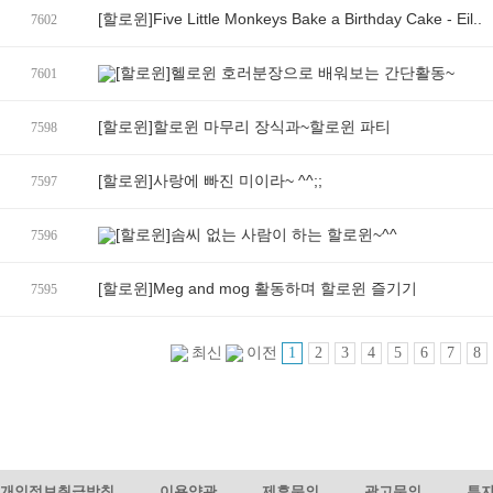
[할로윈]Five Little Monkeys Bake a Birthday Cake - Eil..
7602
[할로윈]헬로윈 호러분장으로 배워보는 간단활동~
7601
[할로윈]할로윈 마무리 장식과~할로윈 파티
7598
[할로윈]사랑에 빠진 미이라~ ^^;;
7597
[할로윈]솜씨 없는 사람이 하는 할로윈~^^
7596
[할로윈]Meg and mog 활동하며 할로윈 즐기기
7595
1
2
3
4
5
6
7
8
최신
이전
개인정보취급방침
이용약관
제휴문의
광고문의
투