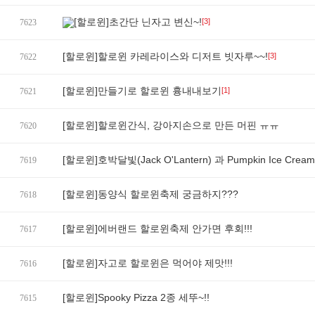
[할로윈]초간단 닌자고 변신~!
[3]
7623
[할로윈]할로윈 카레라이스와 디저트 빗자루~~!
[3]
7622
[할로윈]만들기로 할로윈 흉내내보기
[1]
7621
[할로윈]할로윈간식, 강아지손으로 만든 머핀 ㅠㅠ
7620
[할로윈]호박달빛(Jack O'Lantern) 과 Pumpkin Ice Cream
7619
[할로윈]동양식 할로윈축제 궁금하지???
7618
[할로윈]에버랜드 할로윈축제 안가면 후회!!!
7617
[할로윈]자고로 할로윈은 먹어야 제맛!!!
7616
[할로윈]Spooky Pizza 2종 세뚜~!!
7615