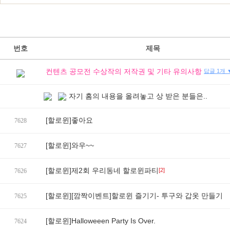
번호
제목
컨텐츠 공모전 수상작의 저작권 및 기타 유의사항
답글 1개 
자기 홈의 내용을 올려놓고 상 받은 분들은..
[할로윈]좋아요
7628
[할로윈]와우~~
7627
[할로윈]제2회 우리동네 할로윈파티
[2]
7626
[할로윈][깜짝이벤트]할로윈 즐기기- 투구와 갑옷 만들기
7625
[할로윈]Halloweeen Party Is Over.
7624