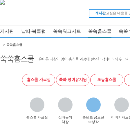
게시판
게시판
날따·북클럽
쑥쑥워크시트
쑥쑥홈스쿨
쑥쑥
>
쑥쑥홈스쿨
쑥쑥
홈스쿨
유아동 대상의 영어 홈스쿨 과정에 필요한 액티비티와 워크시
홈스쿨 자료실
쑥쑥 영어유치원
초등홈스쿨
홈스쿨 자료실
선배들의
콘텐츠 공모전
이미지자료
책장
수상작