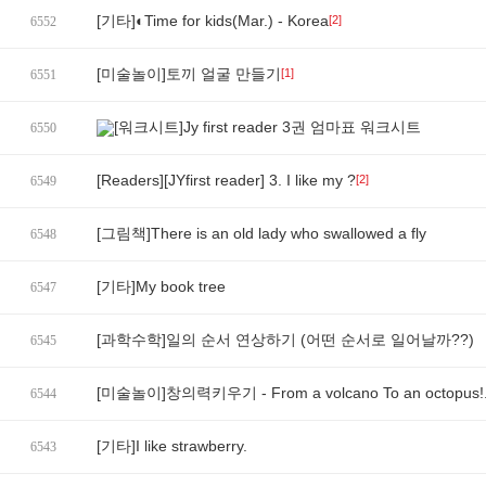
[기타]◐Time for kids(Mar.) - Korea
[2]
6552
[미술놀이]토끼 얼굴 만들기
[1]
6551
[워크시트]Jy first reader 3권 엄마표 워크시트
6550
[Readers][JYfirst reader] 3. I like my ?
[2]
6549
[그림책]There is an old lady who swallowed a fly
6548
[기타]My book tree
6547
[과학수학]일의 순서 연상하기 (어떤 순서로 일어날까??)
6545
[미술놀이]창의력키우기 - From a volcano To an octopus!.
6544
[기타]I like strawberry.
6543