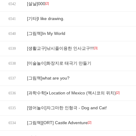
[설날]000
[2]
6542
[기타]I like drawing.
6541
[그림책]In My World
6540
[생활교구]낚시줄이용한 인사교구!!!
[3]
6539
[미술놀이]화장지로 태극기 만들기
6538
[그림책]what are you?
6537
[과학수학]◐Location of Mexico (멕시코의 위치)
[2]
6536
[영어놀이]자그마한 인형극 - Dog and Cat!
6535
[그림책][ORT] Castle Adventure
[2]
6534