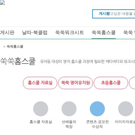
게시판
게시판
날따·북클럽
쑥쑥워크시트
쑥쑥홈스쿨
쑥쑥
>
쑥쑥홈스쿨
쑥쑥
홈스쿨
유아동 대상의 영어 홈스쿨 과정에 필요한 액티비티와 워크시
홈스쿨 자료실
쑥쑥 영어유치원
초등홈스쿨
홈스쿨 자료실
선배들의
콘텐츠 공모전
이미지자료
책장
수상작