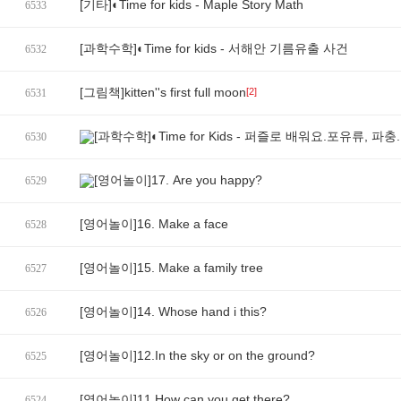
[기타]◐Time for kids - Maple Story Math
6533
[과학수학]◐Time for kids - 서해안 기름유출 사건
6532
[그림책]kitten''s first full moon
[2]
6531
[과학수학]◐Time for Kids - 퍼즐로 배워요.포유류, 파충.
6530
[영어놀이]17. Are you happy?
6529
[영어놀이]16. Make a face
6528
[영어놀이]15. Make a family tree
6527
[영어놀이]14. Whose hand i this?
6526
[영어놀이]12.In the sky or on the ground?
6525
[영어놀이]11.How can you get there?
6524