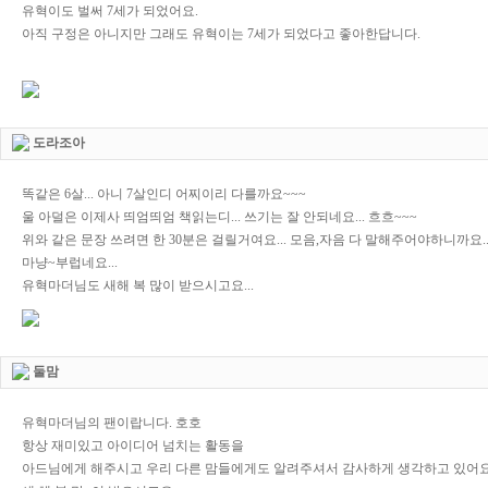
유혁이도 벌써 7세가 되었어요.
아직 구정은 아니지만 그래도 유혁이는 7세가 되었다고 좋아한답니다.
도라조아
똑같은 6살... 아니 7살인디 어찌이리 다를까요~~~
울 아덜은 이제사 띄엄띄엄 책읽는디... 쓰기는 잘 안되네요... 흐흐~~~
위와 같은 문장 쓰려면 한 30분은 걸릴거여요... 모음,자음 다 말해주어야하니까요..
마냥~부럽네요...
유혁마더님도 새해 복 많이 받으시고요...
둘맘
유혁마더님의 팬이랍니다. 호호
항상 재미있고 아이디어 넘치는 활동을
아드님에게 해주시고 우리 다른 맘들에게도 알려주셔서 감사하게 생각하고 있어요