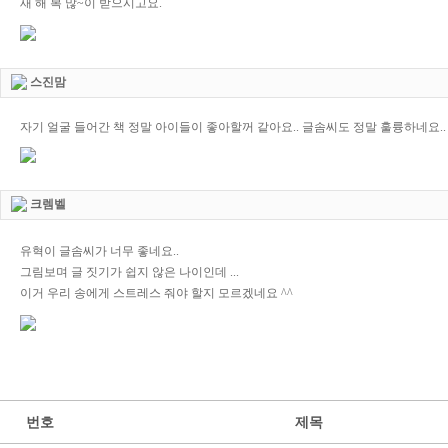
새 해 복 많~이 받으시고요.
스진맘
자기 얼굴 들어간 책 정말 아이들이 좋아할꺼 같아요.. 글솜씨도 정말 훌륭하네요.. 
크렘벨
유혁이 글솜씨가 너무 좋네요..
그림보며 글 짓기가 쉽지 않은 나이인데 ...
이거 우리 송에게 스트레스 줘야 할지 모르겠네요 ^^
번호
제목