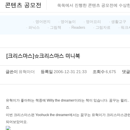
콘텐츠 공모전
쑥쑥에서 진행한 콘텐츠 공모전에 수상
· 영어편지
· 영어놀이
· 영어요리
· 생활교구
· 파닉스
· 그림책
· Readers
· 그림자료
· 워크
[크리스마스]☆크리스마스 미니북
글쓴이
유혁마더
등록일
2006-12-31 21:33
조회수
6,675
댓글
유혁이가 좋아하는 책중에 Willy the dreamer이라는 책이 있습니다. 꿈꾸는 윌리
죠.
이번 크리스마스편 Yoohuck the dreamer에서는 꿈꾸는 유혁이가 크리스마스
되어보았어요.