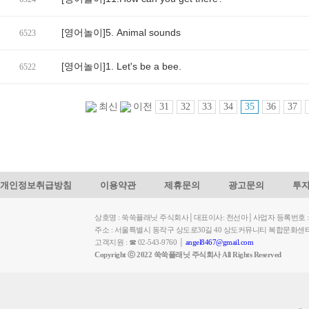
[영어놀이]5. Animal sounds
6523
[영어놀이]1. Let's be a bee.
6522
31
32
33
34
35
36
37
최신
이전
개인정보취급방침
이용약관
제휴문의
광고문의
투
상호명 : 쑥쑥플래닛 주식회사│대표이사: 천선아│사업자 등록번호 : 449-
주소 : 서울특별시 동작구 상도로30길 40 상도커뮤니티 복합문화센
고객지원 : ☎ 02-543-9760 │
angel8467@gmail.com
Copyright ⓒ 2022 쑥쑥플래닛 주식회사 All Rights Reserved