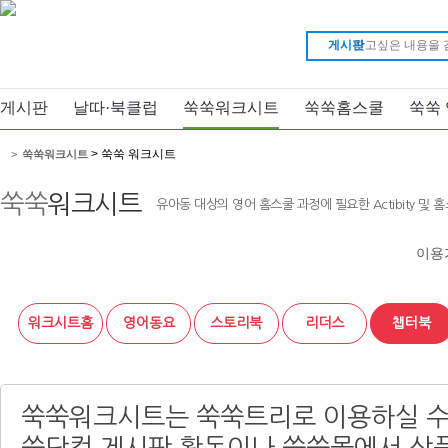
게시판
게시판
날따·북클럽
쑥쑥워크시트
쑥쑥홈스쿨
쑥쑥
> 쑥쑥 워크시트
>
쑥쑥워크시트
쑥쑥
워크시트
유아동 대상의 영어 홈스쿨 과정에 필요한 Actibity 및
이용
워크시트홈
영어동요
스토리북
리더스
챕터북
쑥쑥워크시트는 쑥쑥트리로 이용하실 수