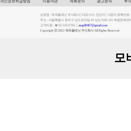
개인정보취급방침
이용약관
제휴문의
광고문의
투
상호명 : 쑥쑥플래닛 주식회사│대표이사: 천선아│사업자 등록번호 : 449-
주소 : 서울특별시 동작구 상도로30길 40 상도커뮤니티 복합문화센
고객지원 : ☎ 02-543-9760 │
angel8467@gmail.com
Copyright ⓒ 2022 쑥쑥플래닛 주식회사 All Rights Reserved
모