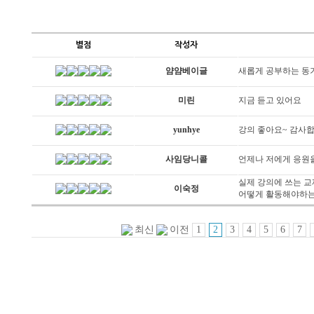
별점
작성자
얌얌베이글
새롭게 공부하는 동
미린
지금 듣고 있어요
yunhye
강의 좋아요~ 감사합
사임당니콜
언제나 저에게 응원을
실제 강의에 쓰는 
이숙정
어떻게 활동해야하는
1
2
3
4
5
6
7
최신
이전