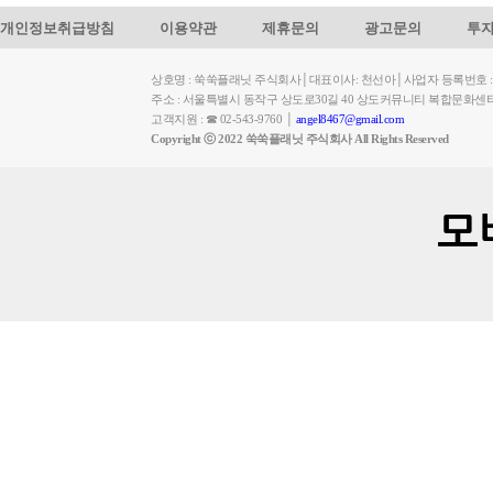
개인정보취급방침
이용약관
제휴문의
광고문의
투
상호명 : 쑥쑥플래닛 주식회사│대표이사: 천선아│사업자 등록번호 : 449-
주소 : 서울특별시 동작구 상도로30길 40 상도커뮤니티 복합문화센
고객지원 : ☎ 02-543-9760 │
angel8467@gmail.com
Copyright ⓒ 2022 쑥쑥플래닛 주식회사 All Rights Reserved
모