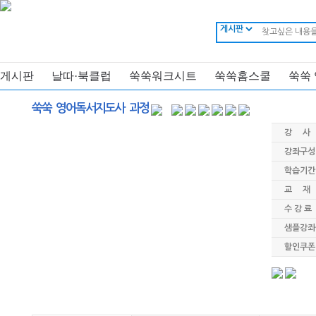
게시판
날따·북클럽
쑥쑥워크시트
쑥쑥홈스쿨
쑥쑥
쑥쑥 영어독서지도사 과정
강 사
강좌구성
학습기간
교 재
수 강 료
샘플강좌
할인쿠폰