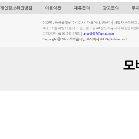
개인정보취급방침
이용약관
제휴문의
광고문의
투
상호명 : 쑥쑥플래닛 주식회사│대표이사: 천선아│사업자 등록번호 : 449-
주소 : 서울특별시 동작구 상도로30길 40 상도커뮤니티 복합문화센
고객지원 : ☎ 02-543-9760 │
angel8467@gmail.com
Copyright ⓒ 2022 쑥쑥플래닛 주식회사 All Rights Reserved
모