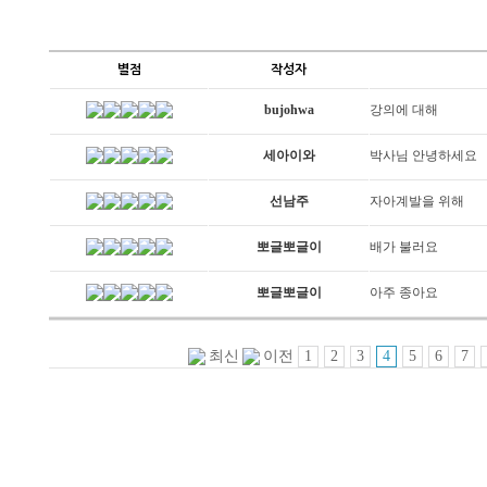
별점
작성자
bujohwa
강의에 대해
세아이와
박사님 안녕하세요
선남주
자아계발을 위해
뽀글뽀글이
배가 불러요
뽀글뽀글이
아주 종아요
1
2
3
4
5
6
7
최신
이전