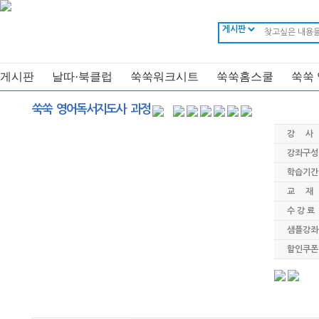
게시판
날따·북클럽
쑥쑥워크시트
쑥쑥홈스쿨
쑥쑥
쑥쑥 영어독서지도사 과정
강 사
강좌구성
학습기간
교 재
수 강 료
샘플강좌
할인쿠폰