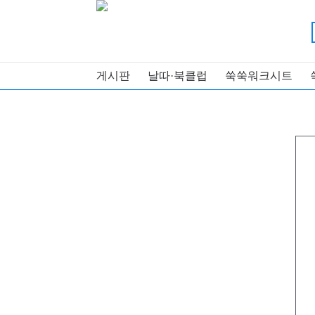
게시판
날따·북클럽
쑥쑥워크시트