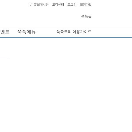
1:1 문의게시판
고객센터
로그인
회원가입
쑥쑥몰
이벤트
쑥쑥에듀
쑥쑥트리 이용가이드