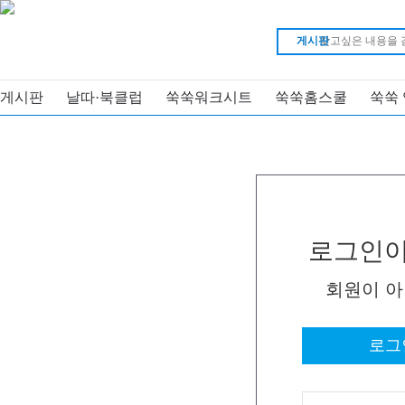
게시판
게시판
날따·북클럽
쑥쑥워크시트
쑥쑥홈스쿨
쑥쑥
로그인이
회원이 
로그