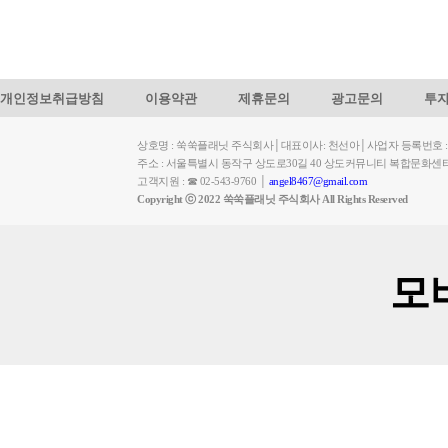
개인정보취급방침
이용약관
제휴문의
광고문의
투
상호명 : 쑥쑥플래닛 주식회사│대표이사: 천선아│사업자 등록번호 : 449-
주소 : 서울특별시 동작구 상도로30길 40 상도커뮤니티 복합문화센
고객지원 : ☎ 02-543-9760 │
angel8467@gmail.com
Copyright ⓒ 2022 쑥쑥플래닛 주식회사 All Rights Reserved
모