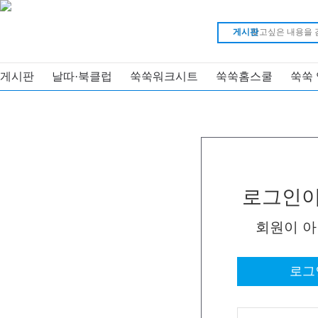
게시판
게시판
날따·북클럽
쑥쑥워크시트
쑥쑥홈스쿨
쑥쑥
로그인이
회원이 
로그