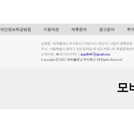
개인정보취급방침
이용약관
제휴문의
광고문의
투
상호명 : 쑥쑥플래닛 주식회사│대표이사: 천선아│사업자 등록번호 : 449-
주소 : 서울특별시 동작구 상도로30길 40 상도커뮤니티 복합문화센
고객지원 : ☎ 02-543-9760 │
angel8467@gmail.com
Copyright ⓒ 2022 쑥쑥플래닛 주식회사 All Rights Reserved
모