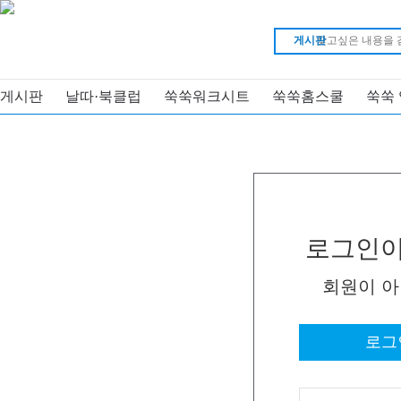
게시판
게시판
날따·북클럽
쑥쑥워크시트
쑥쑥홈스쿨
쑥쑥
로그인이
회원이 
로그