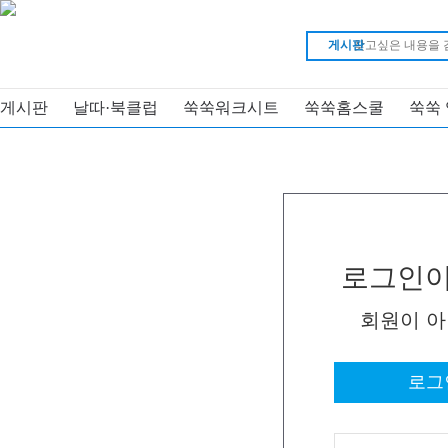
게시판
게시판
날따·북클럽
쑥쑥워크시트
쑥쑥홈스쿨
쑥쑥
로그인이
회원이 
로그