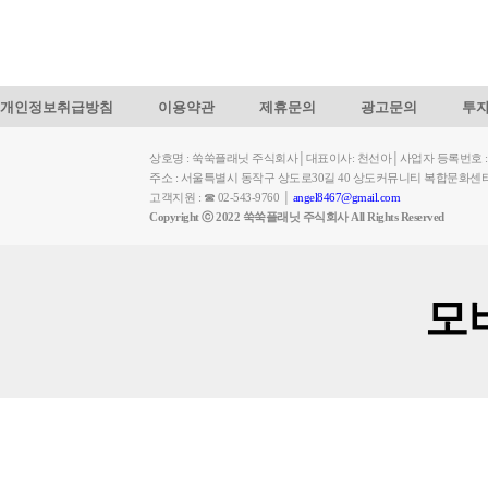
개인정보취급방침
이용약관
제휴문의
광고문의
투
상호명 : 쑥쑥플래닛 주식회사│대표이사: 천선아│사업자 등록번호 : 449-
주소 : 서울특별시 동작구 상도로30길 40 상도커뮤니티 복합문화센
고객지원 : ☎ 02-543-9760 │
angel8467@gmail.com
Copyright ⓒ 2022 쑥쑥플래닛 주식회사 All Rights Reserved
모