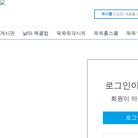
게시판
게시판
날따·북클럽
쑥쑥워크시트
쑥쑥홈스쿨
쑥쑥
로그인이
회원이 
로그