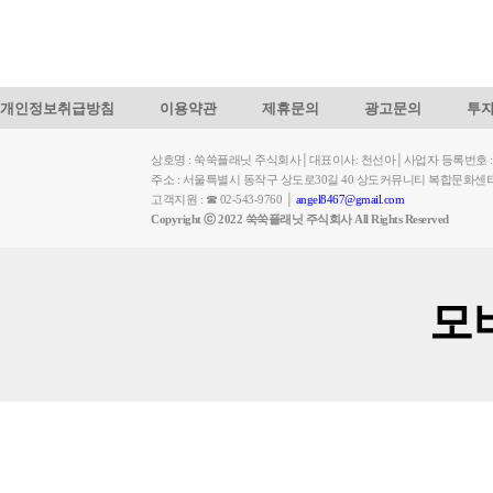
개인정보취급방침
이용약관
제휴문의
광고문의
투
상호명 : 쑥쑥플래닛 주식회사│대표이사: 천선아│사업자 등록번호 : 449-
주소 : 서울특별시 동작구 상도로30길 40 상도커뮤니티 복합문화센
고객지원 : ☎ 02-543-9760 │
angel8467@gmail.com
Copyright ⓒ 2022 쑥쑥플래닛 주식회사 All Rights Reserved
모