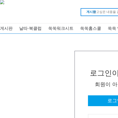
게시판
게시판
날따·북클럽
쑥쑥워크시트
쑥쑥홈스쿨
쑥쑥
로그인이
회원이 
로그