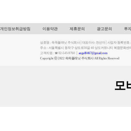
개인정보취급방침
이용약관
제휴문의
광고문의
투
상호명 : 쑥쑥플래닛 주식회사│대표이사: 천선아│사업자 등록번호 : 449-
주소 : 서울특별시 동작구 상도로30길 40 상도커뮤니티 복합문화센
고객지원 : ☎ 02-543-9760 │
angel8467@gmail.com
Copyright ⓒ 2022 쑥쑥플래닛 주식회사 All Rights Reserved
모