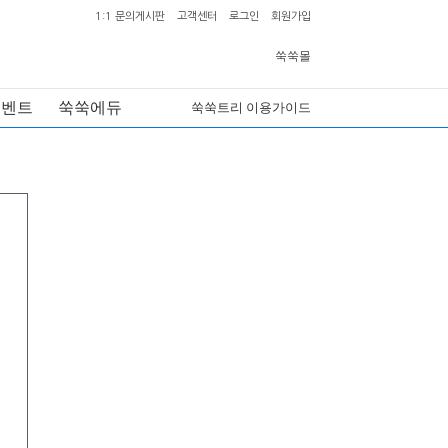
1:1 문의게시판
고객센터
로그인
회원가입
쑥쑥몰
이벤트
쑥쑥에듀
쑥쑥트리 이용가이드