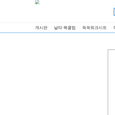
게시판
날따·북클럽
쑥쑥워크시트