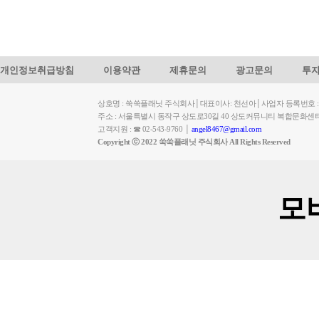
개인정보취급방침
이용약관
제휴문의
광고문의
투
상호명 : 쑥쑥플래닛 주식회사│대표이사: 천선아│사업자 등록번호 : 449-
주소 : 서울특별시 동작구 상도로30길 40 상도커뮤니티 복합문화센
고객지원 : ☎ 02-543-9760 │
angel8467@gmail.com
Copyright ⓒ 2022 쑥쑥플래닛 주식회사 All Rights Reserved
모