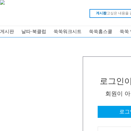
게시판
게시판
날따·북클럽
쑥쑥워크시트
쑥쑥홈스쿨
쑥쑥
로그인이
회원이 
로그