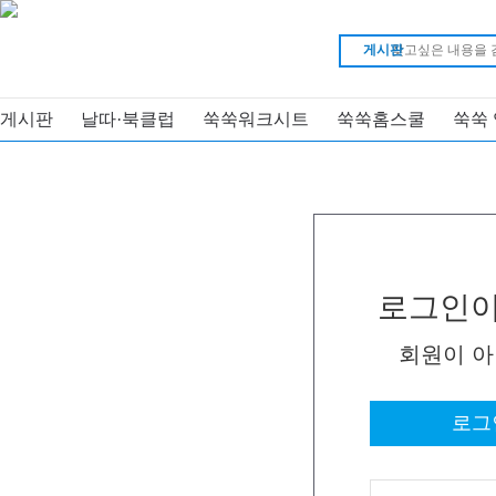
게시판
게시판
날따·북클럽
쑥쑥워크시트
쑥쑥홈스쿨
쑥쑥
로그인이
회원이 
로그