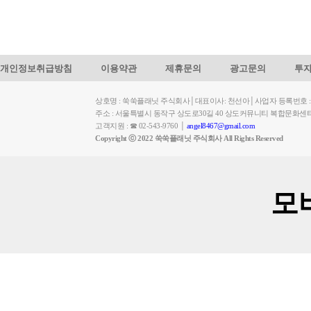
개인정보취급방침
이용약관
제휴문의
광고문의
투
상호명 : 쑥쑥플래닛 주식회사│대표이사: 천선아│사업자 등록번호 : 449-
주소 : 서울특별시 동작구 상도로30길 40 상도커뮤니티 복합문화센
고객지원 : ☎ 02-543-9760 │
angel8467@gmail.com
Copyright ⓒ 2022 쑥쑥플래닛 주식회사 All Rights Reserved
모