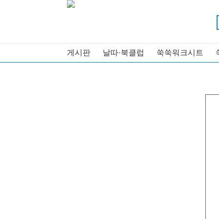
게시판
날따·북클럽
쑥쑥워크시트