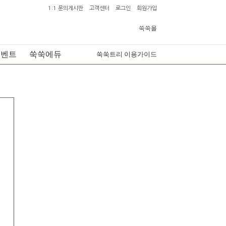
1:1 문의게시판
고객센터
로그인
회원가입
쑥쑥몰
이벤트
쑥쑥에듀
쑥쑥트리 이용가이드