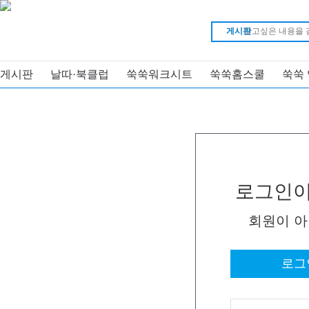
게시판
게시판
날따·북클럽
쑥쑥워크시트
쑥쑥홈스쿨
쑥쑥
로그인이
회원이 
로그