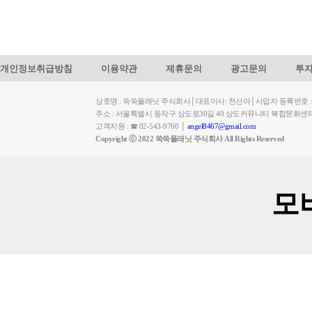
개인정보취급방침
이용약관
제휴문의
광고문의
투
상호명 : 쑥쑥플래닛 주식회사│대표이사: 천선아│사업자 등록번호 : 449-
주소 : 서울특별시 동작구 상도로30길 40 상도커뮤니티 복합문화센
고객지원 : ☎ 02-543-9760 │
angel8467@gmail.com
Copyright ⓒ 2022 쑥쑥플래닛 주식회사 All Rights Reserved
모