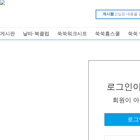
게시판
게시판
날따·북클럽
쑥쑥워크시트
쑥쑥홈스쿨
쑥쑥
로그인이
회원이 
로그