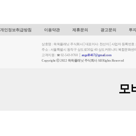
개인정보취급방침
이용약관
제휴문의
광고문의
투
상호명 : 쑥쑥플래닛 주식회사│대표이사: 천선아│사업자 등록번호 : 449-
주소 : 서울특별시 동작구 상도로30길 40 상도커뮤니티 복합문화센
고객지원 : ☎ 02-543-9760 │
angel8467@gmail.com
Copyright ⓒ 2022 쑥쑥플래닛 주식회사 All Rights Reserved
모