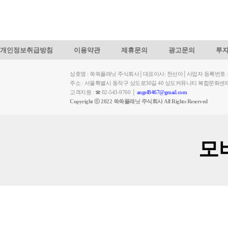
개인정보취급방침
이용약관
제휴문의
광고문의
투
상호명 : 쑥쑥플래닛 주식회사│대표이사: 천선아│사업자 등록번호 : 449-
주소 : 서울특별시 동작구 상도로30길 40 상도커뮤니티 복합문화센
고객지원 : ☎ 02-543-9760 │
angel8467@gmail.com
Copyright ⓒ 2022 쑥쑥플래닛 주식회사 All Rights Reserved
모