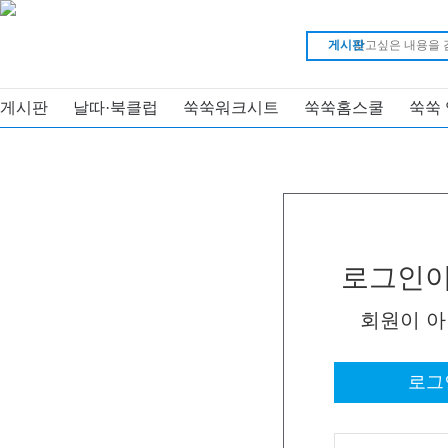
게시판
게시판
날따·북클럽
쑥쑥워크시트
쑥쑥홈스쿨
쑥쑥
로그인이
회원이 
로그