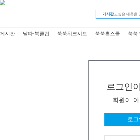
게시판
게시판
날따·북클럽
쑥쑥워크시트
쑥쑥홈스쿨
쑥쑥
로그인이
회원이 
로그