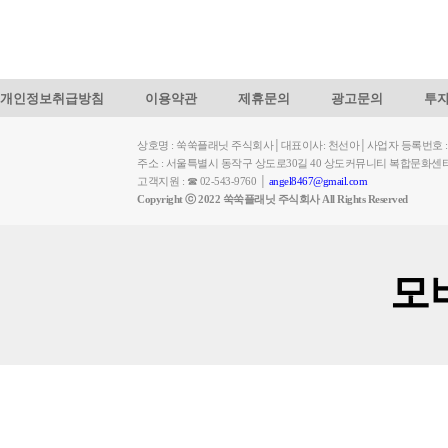
개인정보취급방침
이용약관
제휴문의
광고문의
투
상호명 : 쑥쑥플래닛 주식회사│대표이사: 천선아│사업자 등록번호 : 449-
주소 : 서울특별시 동작구 상도로30길 40 상도커뮤니티 복합문화센
고객지원 : ☎ 02-543-9760 │
angel8467@gmail.com
Copyright ⓒ 2022 쑥쑥플래닛 주식회사 All Rights Reserved
모