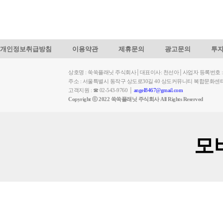
개인정보취급방침
이용약관
제휴문의
광고문의
투
상호명 : 쑥쑥플래닛 주식회사│대표이사: 천선아│사업자 등록번호 : 449-
주소 : 서울특별시 동작구 상도로30길 40 상도커뮤니티 복합문화센
고객지원 : ☎ 02-543-9760 │
angel8467@gmail.com
Copyright ⓒ 2022 쑥쑥플래닛 주식회사 All Rights Reserved
모