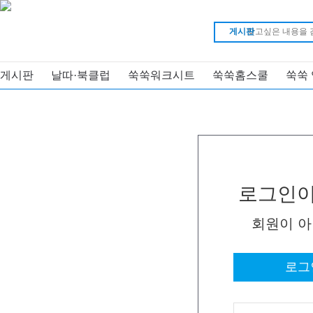
게시판
게시판
날따·북클럽
쑥쑥워크시트
쑥쑥홈스쿨
쑥쑥
로그인이
회원이 
로그