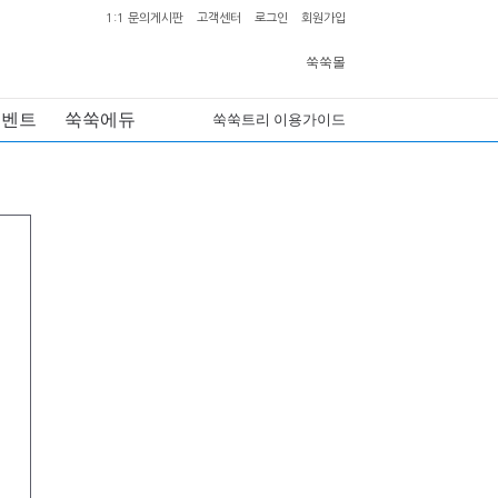
1:1 문의게시판
고객센터
로그인
회원가입
쑥쑥몰
이벤트
쑥쑥에듀
쑥쑥트리 이용가이드