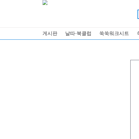
게시판
날따·북클럽
쑥쑥워크시트