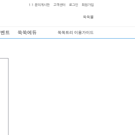
1:1 문의게시판
고객센터
로그인
회원가입
쑥쑥몰
이벤트
쑥쑥에듀
쑥쑥트리 이용가이드