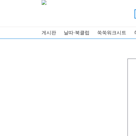
게시판
날따·북클럽
쑥쑥워크시트