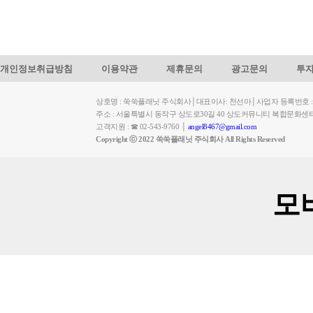
개인정보취급방침
이용약관
제휴문의
광고문의
투
상호명 : 쑥쑥플래닛 주식회사│대표이사: 천선아│사업자 등록번호 : 449-
주소 : 서울특별시 동작구 상도로30길 40 상도커뮤니티 복합문화센
고객지원 : ☎ 02-543-9760 │
angel8467@gmail.com
Copyright ⓒ 2022 쑥쑥플래닛 주식회사 All Rights Reserved
모