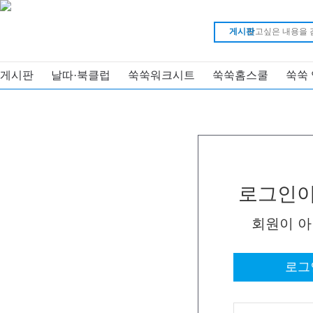
게시판
게시판
날따·북클럽
쑥쑥워크시트
쑥쑥홈스쿨
쑥쑥
로그인이
회원이 
로그