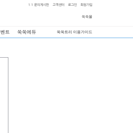
1:1 문의게시판
고객센터
로그인
회원가입
쑥쑥몰
이벤트
쑥쑥에듀
쑥쑥트리 이용가이드