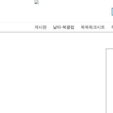
게시판
날따·북클럽
쑥쑥워크시트