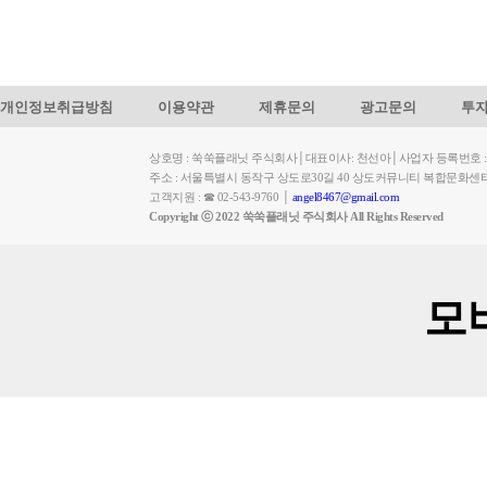
개인정보취급방침
이용약관
제휴문의
광고문의
투
상호명 : 쑥쑥플래닛 주식회사│대표이사: 천선아│사업자 등록번호 : 449-
주소 : 서울특별시 동작구 상도로30길 40 상도커뮤니티 복합문화센
고객지원 : ☎ 02-543-9760 │
angel8467@gmail.com
Copyright ⓒ 2022 쑥쑥플래닛 주식회사 All Rights Reserved
모