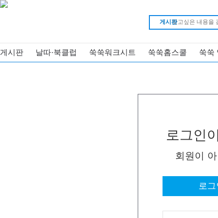
게시판
게시판
날따·북클럽
쑥쑥워크시트
쑥쑥홈스쿨
쑥쑥
로그인이
회원이 
로그