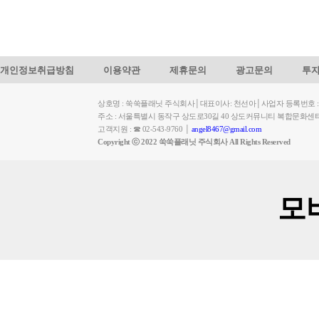
개인정보취급방침
이용약관
제휴문의
광고문의
투
상호명 : 쑥쑥플래닛 주식회사│대표이사: 천선아│사업자 등록번호 : 449-
주소 : 서울특별시 동작구 상도로30길 40 상도커뮤니티 복합문화센
고객지원 : ☎ 02-543-9760 │
angel8467@gmail.com
Copyright ⓒ 2022 쑥쑥플래닛 주식회사 All Rights Reserved
모