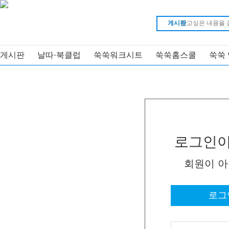
게시판
게시판
날따·북클럽
쑥쑥워크시트
쑥쑥홈스쿨
쑥쑥
로그인이
회원이 
로그