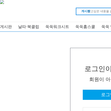
게시판
게시판
날따·북클럽
쑥쑥워크시트
쑥쑥홈스쿨
쑥쑥
로그인이
회원이 
로그