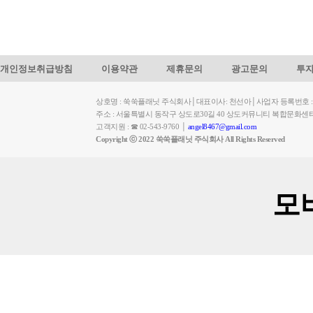
개인정보취급방침
이용약관
제휴문의
광고문의
투
상호명 : 쑥쑥플래닛 주식회사│대표이사: 천선아│사업자 등록번호 : 449-
주소 : 서울특별시 동작구 상도로30길 40 상도커뮤니티 복합문화센
고객지원 : ☎ 02-543-9760 │
angel8467@gmail.com
Copyright ⓒ 2022 쑥쑥플래닛 주식회사 All Rights Reserved
모