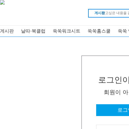
게시판
게시판
날따·북클럽
쑥쑥워크시트
쑥쑥홈스쿨
쑥쑥
로그인이
회원이 
로그