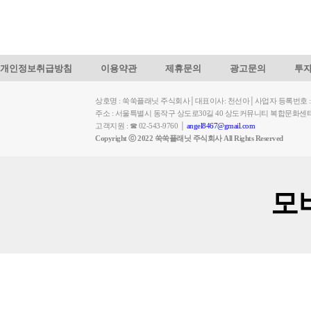
개인정보취급방침
이용약관
제휴문의
광고문의
투
상호명 : 쑥쑥플래닛 주식회사│대표이사: 천선아│사업자 등록번호 : 449-
주소 : 서울특별시 동작구 상도로30길 40 상도커뮤니티 복합문화센
고객지원 : ☎ 02-543-9760 │
angel8467@gmail.com
Copyright ⓒ 2022 쑥쑥플래닛 주식회사 All Rights Reserved
모