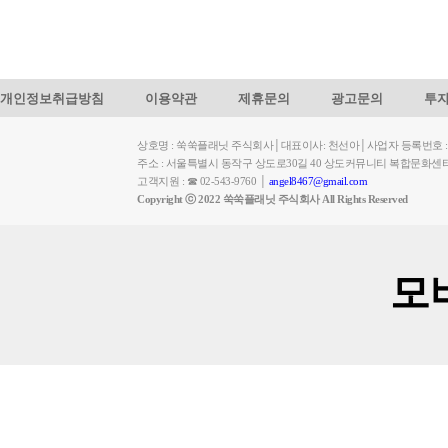
개인정보취급방침
이용약관
제휴문의
광고문의
투
상호명 : 쑥쑥플래닛 주식회사│대표이사: 천선아│사업자 등록번호 : 449-
주소 : 서울특별시 동작구 상도로30길 40 상도커뮤니티 복합문화센
고객지원 : ☎ 02-543-9760 │
angel8467@gmail.com
Copyright ⓒ 2022 쑥쑥플래닛 주식회사 All Rights Reserved
모