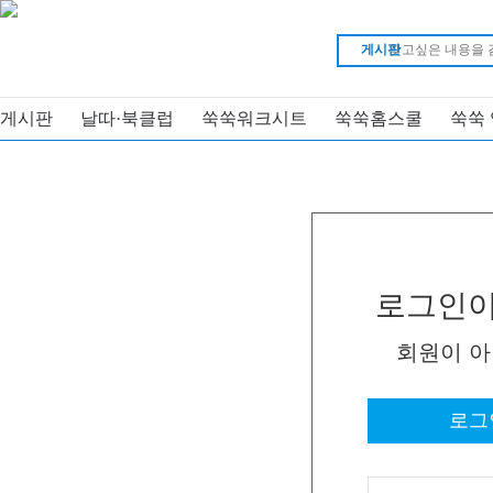
게시판
게시판
날따·북클럽
쑥쑥워크시트
쑥쑥홈스쿨
쑥쑥
로그인이
회원이 
로그