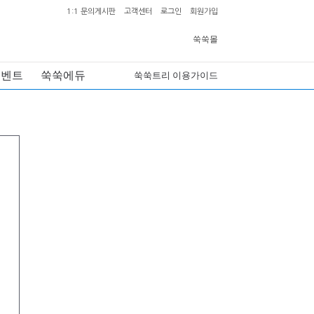
1:1 문의게시판
고객센터
로그인
회원가입
쑥쑥몰
이벤트
쑥쑥에듀
쑥쑥트리 이용가이드