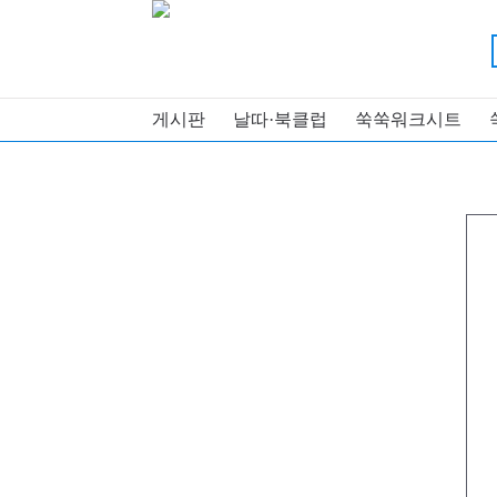
게시판
날따·북클럽
쑥쑥워크시트