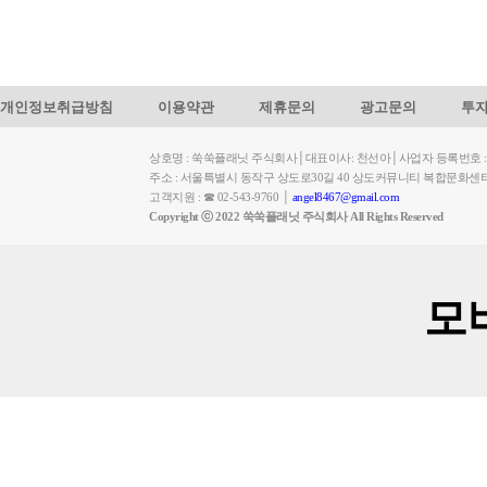
개인정보취급방침
이용약관
제휴문의
광고문의
투
상호명 : 쑥쑥플래닛 주식회사│대표이사: 천선아│사업자 등록번호 : 449-
주소 : 서울특별시 동작구 상도로30길 40 상도커뮤니티 복합문화센
고객지원 : ☎ 02-543-9760 │
angel8467@gmail.com
Copyright ⓒ 2022 쑥쑥플래닛 주식회사 All Rights Reserved
모