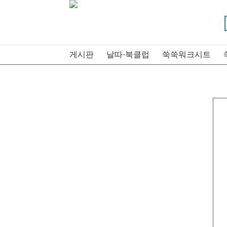
게시판
날따·북클럽
쑥쑥워크시트