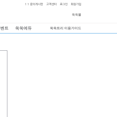
1:1 문의게시판
고객센터
로그인
회원가입
쑥쑥몰
이벤트
쑥쑥에듀
쑥쑥트리 이용가이드