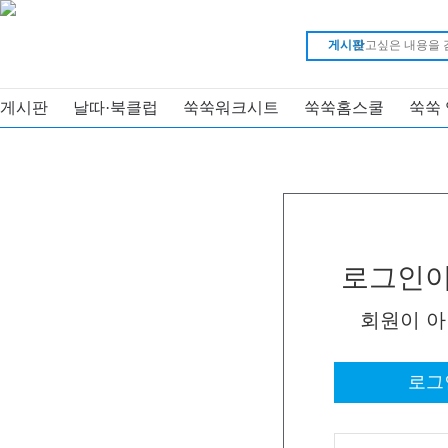
게시판
게시판
날따·북클럽
쑥쑥워크시트
쑥쑥홈스쿨
쑥쑥
로그인이
회원이 
로그