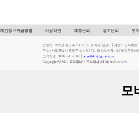
개인정보취급방침
이용약관
제휴문의
광고문의
투
상호명 : 쑥쑥플래닛 주식회사│대표이사: 천선아│사업자 등록번호 : 449-
주소 : 서울특별시 동작구 상도로30길 40 상도커뮤니티 복합문화센
고객지원 : ☎ 02-543-9760 │
angel8467@gmail.com
Copyright ⓒ 2022 쑥쑥플래닛 주식회사 All Rights Reserved
모