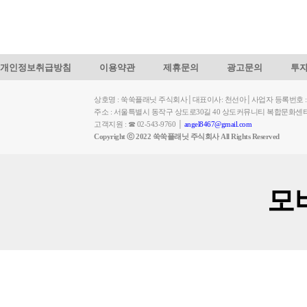
개인정보취급방침
이용약관
제휴문의
광고문의
투
상호명 : 쑥쑥플래닛 주식회사│대표이사: 천선아│사업자 등록번호 : 449-
주소 : 서울특별시 동작구 상도로30길 40 상도커뮤니티 복합문화센
고객지원 : ☎ 02-543-9760 │
angel8467@gmail.com
Copyright ⓒ 2022 쑥쑥플래닛 주식회사 All Rights Reserved
모