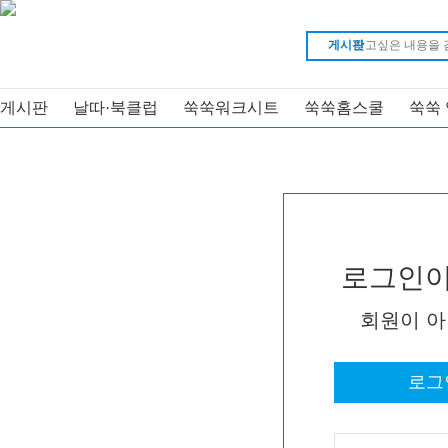
게시판
게시판
날따·북클럽
쑥쑥워크시트
쑥쑥홈스쿨
쑥쑥
로그인이
회원이 
로그