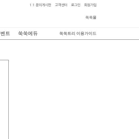
1:1 문의게시판
고객센터
로그인
회원가입
쑥쑥몰
이벤트
쑥쑥에듀
쑥쑥트리 이용가이드