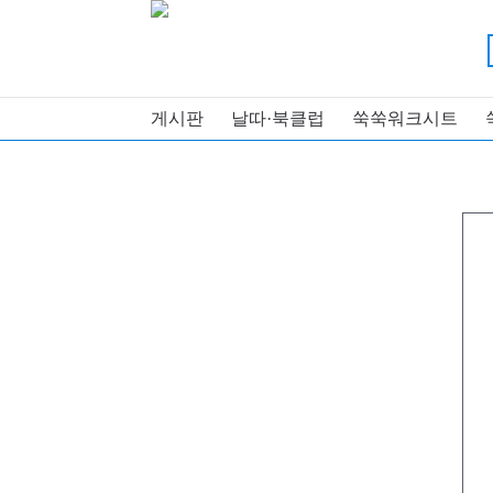
게시판
날따·북클럽
쑥쑥워크시트