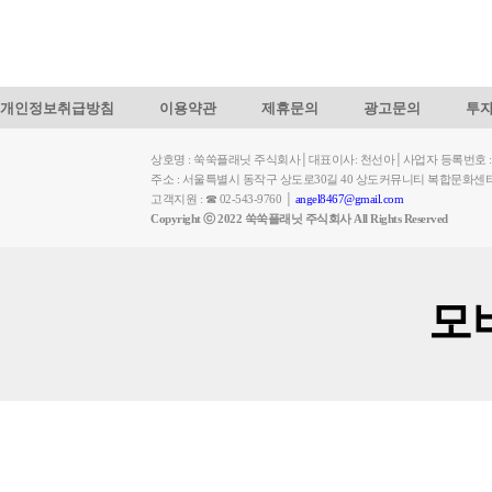
개인정보취급방침
이용약관
제휴문의
광고문의
투
상호명 : 쑥쑥플래닛 주식회사│대표이사: 천선아│사업자 등록번호 : 449-
주소 : 서울특별시 동작구 상도로30길 40 상도커뮤니티 복합문화센
고객지원 : ☎ 02-543-9760 │
angel8467@gmail.com
Copyright ⓒ 2022 쑥쑥플래닛 주식회사 All Rights Reserved
모