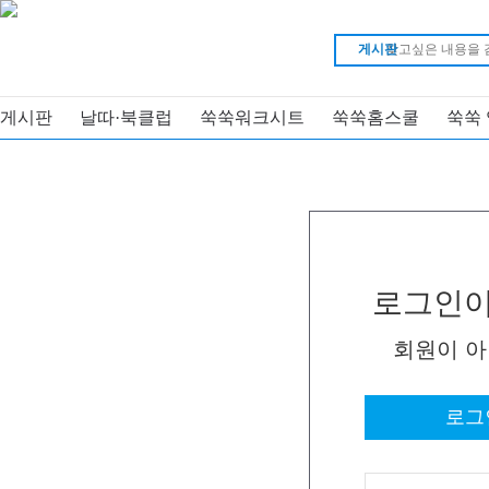
게시판
게시판
날따·북클럽
쑥쑥워크시트
쑥쑥홈스쿨
쑥쑥
로그인이
회원이 
로그