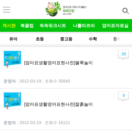
본문 바로가기
게시판
북클럽
쑥쑥워크시트
나를따르라
엄마표자료실
유아
초등
중고등
수학
중국어
38
[엄마표생활영어표현사전]블록놀이
운영자
|
2012-03-19
|
조회수 35840
9
[엄마표생활영어표현사전]찰흙놀이
운영자
|
2012-03-19
|
조회수 16121