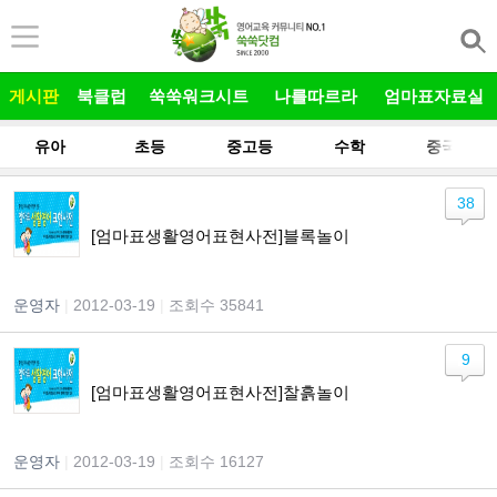
본문 바로가기
게시판
북클럽
쑥쑥워크시트
나를따르라
엄마표자료실
유아
초등
중고등
수학
중국어
38
[엄마표생활영어표현사전]블록놀이
운영자
|
2012-03-19
|
조회수 35841
9
[엄마표생활영어표현사전]찰흙놀이
운영자
|
2012-03-19
|
조회수 16127