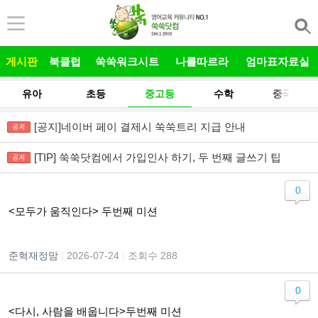
본문 바로가기
게시판
북클럽
쑥쑥워크시트
나를따르라
엄마표자료실
유아
초등
중고등
수학
중국어
[공지]네이버 페이 결제시 쑥쑥트리 지급 안내
[TIP] 쑥쑥닷컴에서 가입인사 하기, 두 번째 글쓰기 팁
0
<모두가 움직인다> 두번째 미션
준혁재정맘
|
2026-07-24
|
조회수 288
0
<다시, 사람을 배웁니다>두번째 미션