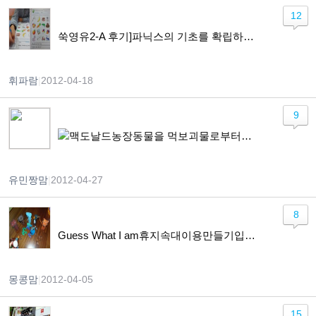
12
쑥영유2-A 후기]파닉스의 기초를 확립하고 읽기와 쓰기 기반을 확실히 다져줍니다.
휘파람
|
2012-04-18
9
맥도날드농장동물을 먹보괴물로부터구하라.
유민짱맘
|
2012-04-27
8
Guess What I am휴지속대이용만들기입니다.
몽콩맘
|
2012-04-05
15