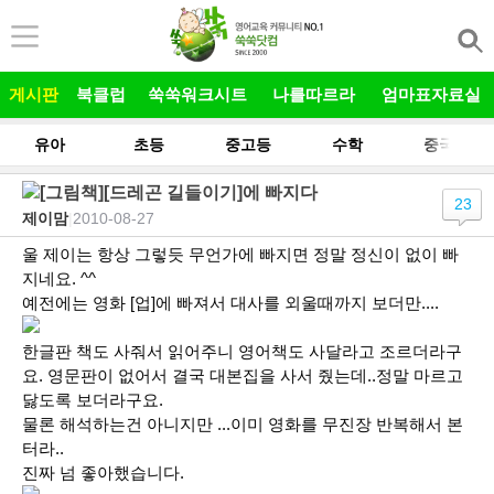
본문 바로가기
게시판
북클럽
쑥쑥워크시트
나를따르라
엄마표자료실
유아
초등
중고등
수학
중국어
[그림책][드레곤 길들이기]에 빠지다
23
제이맘
|
2010-08-27
울 제이는 항상 그렇듯 무언가에 빠지면 정말 정신이 없이 빠
지네요. ^^
예전에는 영화 [업]에 빠져서 대사를 외울때까지 보더만....
한글판 책도 사줘서 읽어주니 영어책도 사달라고 조르더라구
요. 영문판이 없어서 결국 대본집을 사서 줬는데..정말 마르고
닳도록 보더라구요.
물론 해석하는건 아니지만 ...이미 영화를 무진장 반복해서 본
터라..
진짜 넘 좋아했습니다.