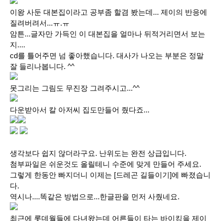
이왕 사둔 대본집이라고 공부좀 할겸 봤는데... 제이의 반응에
질려버려서...ㅠ.ㅠ
암튼...글자만 가득인 이 대본집을 얼마나 뒤적거리면서 보는
지....
cd를 틀어주면 넘 좋아했습니다. 대사가 나오는 부분은 정말
잘 들리나봅니다. ^^
못그리는 그림도 무진장 그려주시고...^^
다운받아서 칼 아저씨 집도만들어 줬다죠...
생각보다 쉽지 않더라구요. 난위도는 완전 상급입니다.
첨부파일은 쉬운것도 올릴테니 수준에 맞게 만들어 주세요.
그렇게 한동안 빠지더니 이제는 [드레곤 길들이기]에 빠졌습니
다.
역시나....똑같은 방법으로...한글판을 먼저 사줬네요.
최근에 롯데월들에 다녀왔는데 어른들이 타는 바이킹을 제이