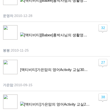
[액티비티][Babee]홍박사님의 생활영어 + 쑥쑥이 가발 붙이기
운영자
|
2010-12-28
32
[액티비티][Babee]홍박사님의 생활영어 + 옷 갈아입히기 워크시트
봉봉
|
2010-11-25
27
[액티비티]가은맘의 영어Activity 교실30회 ‘밀가루와 국수
가은맘
|
2010-09-15
38
[액티비티]가은맘의 영어Activity 교실29회 ‘신호등 그리고 모양