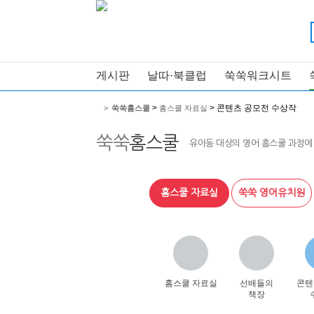
게시판
날따·북클럽
쑥쑥워크시트
>
> 콘텐츠 공모전 수상작
>
쑥쑥홈스쿨
홈스쿨 자료실
쑥쑥
홈스쿨
유아동 대상의 영어 홈스쿨 과정에
홈스쿨 자료실
쑥쑥 영어유치원
홈스쿨 자료실
선배들의
콘텐
책장