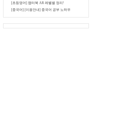
[초등영어] 챕터북 AR 레벨별 정리!
[중국어] [이용안내] 중국어 공부 노하우