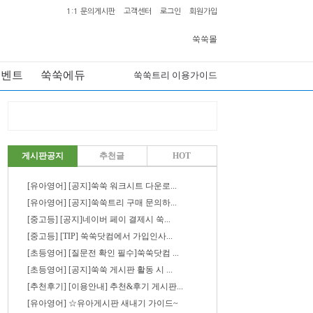
1:1 문의게시판
고객센터
로그인
회원가입
쑥쑥몰
이벤트
쑥쑥에듀
쑥쑥트리 이용가이드
게시판공지
추천글
HOT
[유아영어] [공지]쑥쑥 워크시트 다운로...
[유아영어] [공지]쑥쑥트리 구매 문의하...
[중고등] [공지]네이버 페이 결제시 쑥...
[중고등] [TIP] 쑥쑥닷컴에서 가입인사...
[초등영어] [질문전 확인 필수]쑥쑥닷컴 ...
[초등영어] [공지]쑥쑥 게시판 활동 시 ...
[추천후기] [이용안내] 추천&후기 게시판...
[유아영어] ☆유아게시판 새내기 가이드~