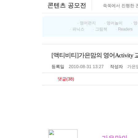
콘텐츠 공모전
쑥쑥에서 진행한 
· 영어편지
· 영어놀이
· 
· 파닉스
· 그림책
· Readers
[액티비티]가은맘의 영어Activity
등록일
2010-08-31 13:27
작성자
가은
댓글(38)