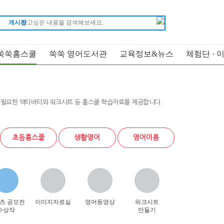
게시판
쑥쑥홈스쿨
쑥쑥 영어도서관
교육정보&뉴스
체험단 · 
 필요한 액티비티와 워크시트 등 홈스쿨 학습자료를 제공합니다.
초등홈스쿨
생활영어
영어이름
츠 공모전
이미지자료실
영어동영상
워크시트
수상작
만들기