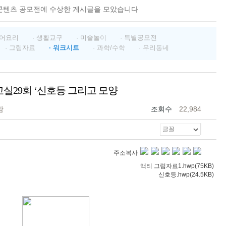
콘텐츠 공모전에 수상한 게시글을 모았습니다
영어요리
· 생활교구
· 미술놀이
· 특별공모전
· 그림자료
· 워크시트
· 과학/수학
· 우리동네
 교실29회 ‘신호등 그리고 모양
맘
조회수
22,984
주소복사
액티 그림자료1.hwp(75KB)
신호등.hwp(24.5KB)