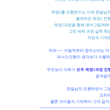
쑥영2를 진행한지는 이제 한달남짓
울에릭은 쑥영2 진행
쑥영1과정을 통해 영어그림책에~
그런 에릭 과연 살짝 학
걱정과 기대
역쉬~~~ 어릴적부터 영어소리는 익
파닉스진행이 생각보다 수월하다는
무엇보다 어휘가
모두 쑥영1과정 
쉽게쉽게
한달남짓 진행하면서 그
오히려
물론 아이들의 기억력이 그닥 길지않
===============================