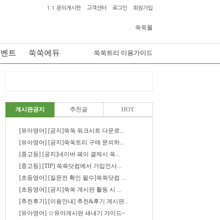
1:1 문의게시판
고객센터
로그인
회원가입
쑥쑥몰
이벤트
쑥쑥에듀
쑥쑥트리 이용가이드
게시판공지
추천글
HOT
[유아영어] [공지]쑥쑥 워크시트 다운로...
[유아영어] [공지]쑥쑥트리 구매 문의하...
[중고등] [공지]네이버 페이 결제시 쑥...
[중고등] [TIP] 쑥쑥닷컴에서 가입인사...
[초등영어] [질문전 확인 필수]쑥쑥닷컴 ...
[초등영어] [공지]쑥쑥 게시판 활동 시 ...
[추천후기] [이용안내] 추천&후기 게시판...
[유아영어] ☆유아게시판 새내기 가이드~