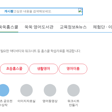
게시판
쑥쑥홈스쿨
쑥쑥 영어도서관
교육정보&뉴스
체험단 · 
 필요한 액티비티와 워크시트 등 홈스쿨 학습자료를 제공합니다.
초등홈스쿨
생활영어
영어이름
츠 공모전
이미지자료실
영어동영상
워크시트
수상작
만들기