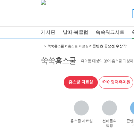
게시판
날따·북클럽
쑥쑥워크시트
>
> 콘텐츠 공모전 수상작
>
쑥쑥홈스쿨
홈스쿨 자료실
쑥쑥
홈스쿨
유아동 대상의 영어 홈스쿨 과정에
홈스쿨 자료실
쑥쑥 영어유치원
홈스쿨 자료실
선배들의
콘텐
책장