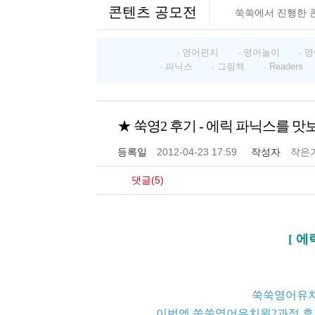
콘텐츠 공모전
쑥쑥에서 진행한 
· 영어편지
· 영어놀이
· 
· 파닉스
· 그림책
· Readers
★ 쑥영2 후기 - 에릭 파닉스를 맛보다
등록일
2012-04-23 17:59
작성자
작은
댓글(5)
[ 
쑥쑥영어유치
이번엔 쑥쑥영어유치원2과정 후기가