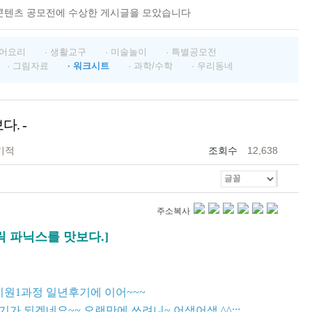
콘텐츠 공모전에 수상한 게시글을 모았습니다
영어요리
· 생활교구
· 미술놀이
· 특별공모전
· 그림자료
· 워크시트
· 과학/수학
· 우리동네
. -
기적
조회수
12,638
주소복사
에릭 파닉스를 맛보다.]
원1과정 일년후기에 이어~~~
 되겠네요~~ 오랜만에 쓰려니~ 어색어색 ^^;;;