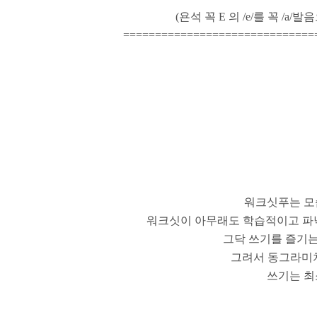
(욘석 꼭 E 의 /e/를 꼭 /
==============================
워크싯푸는 모
워크싯이 아무래도 학습적이고 파닉
그닥 쓰기를 즐기는편
그려서 동그라미치
쓰기는 최