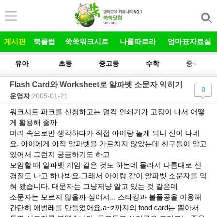
본문 바로가기
게시판
북클럽
쑥쑥워크시트
나를따르라
엄마표자료실
유아
초등
중고등
수학
중국어
Flash Card와 Worksheet로 알파벳 소문자 익히기
0
운영자
|
2005-01-21
워크시트 파크를 신청하고는 덜컥 인쇄기가 고장이 나서 어떻
게 활용해 줄까
머리 속으로만 생각하다가 직접 아이랑 놀게 되니 신이 나네
요. 아이에게 아직 알파벳을 가르치지 않았는데 친구들이 알고
있어서 그런지 궁금하기도 하고
모임할 때 알파벳 게임 같은 것도 하는데 몰라서 나름대로 신
경질도 나고 하나봐요.그래서 아이랑 같이 알파벳 소문자를 익
혀 봤습니다. 대문자는 그냥저냥 알고 있는 것 같은데
소문자는 모르지 않을까 싶어서... 스타킹과 볼풀공을 이용해
간단히 애벌레를 만들었어요.a~z까지의 food card는 뽑아서