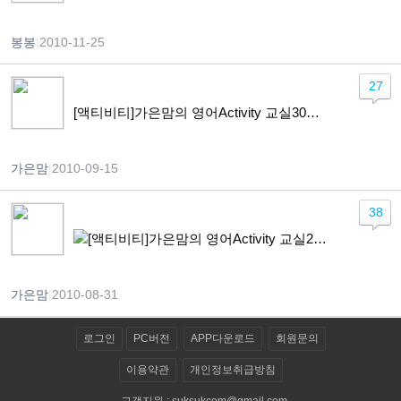
봉봉
|
2010-11-25
27
[액티비티]가은맘의 영어Activity 교실30회 ‘밀가루와 국수
가은맘
|
2010-09-15
38
[액티비티]가은맘의 영어Activity 교실29회 ‘신호등 그리고 모양
가은맘
|
2010-08-31
로그인
PC버전
APP다운로드
회원문의
이용약관
개인정보취급방침