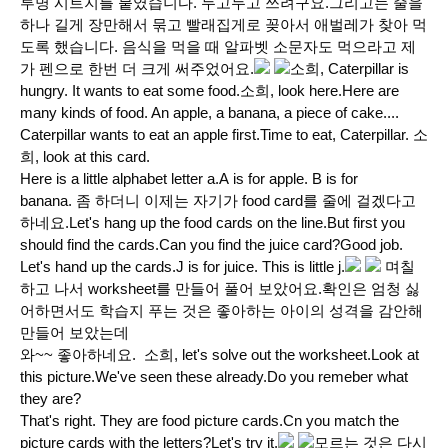
투명 시트지를 붙였습니다. 두고두고 쓰려구요.그리고는 줄을
하나 길게 장만해서 묶고 빨래집게로 꽂아서 애벌레가 찾아 먹
도록 했습니다. 음식을 먹을 때 알파벳 소문자도 먹으라고 제
가 펜으로 한번 더 크게 써주었어요.
소희, Caterpillar is
hungry. It wants to eat some food.소희, look here.Here are
many kinds of food. An apple, a banana, a piece of cake....
Caterpillar wants to eat an apple first.Time to eat, Caterpillar. 소
희, look at this card.
Here is a little alphabet letter a.A is for apple. B is for
banana. 좀 하더니 이제는 자기가 food card를 줄에 걸겠다고
하네요.Let's hang up the food cards on the line.But first you
should find the cards.Can you find the juice card?Good job.
Let's hand up the cards.J is for juice. This is little j.
며칠
하고 나서 worksheet를 만들어 풀어 보았어요.확인은 엄청 싫
어하면서도 학습지 푸는 것은 좋아하는 아이의 성격을 감안해
만들어 보았는데
와~~ 좋아하네요. 소희, let's solve out the worksheet.Look at
this picture.We've seen these already.Do you remeber what
they are?
That's right. They are food picture cards.Cn you match the
picture cards with the letters?Let's try it.
모르는 것은 다시