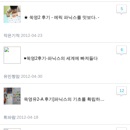
5
★ 쑥영2 후기 - 에릭 파닉스를 맛보다. -
작은기적
|
2012-04-23
6
♥쑥영2후기-파닉스의 세계에 빠져들다
유민짱맘
|
2012-04-30
12
쑥영유2-A 후기]파닉스의 기초를 확립하고 읽기와 쓰기 기반을 확실히 다져줍니다.
휘파람
|
2012-04-18