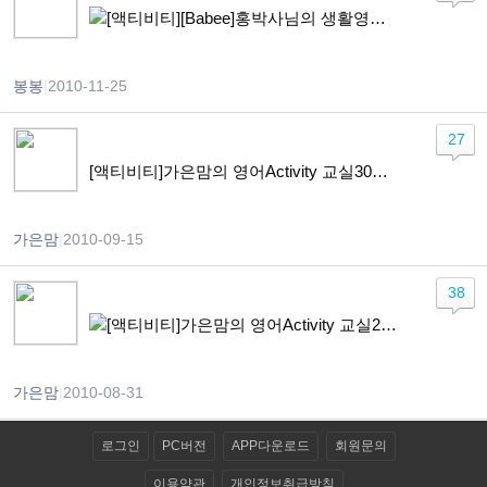
[액티비티][Babee]홍박사님의 생활영어 + 옷 갈아입히기 워크시트
봉봉
|
2010-11-25
27
[액티비티]가은맘의 영어Activity 교실30회 ‘밀가루와 국수
가은맘
|
2010-09-15
38
[액티비티]가은맘의 영어Activity 교실29회 ‘신호등 그리고 모양
가은맘
|
2010-08-31
로그인
PC버전
APP다운로드
회원문의
이용약관
개인정보취급방침