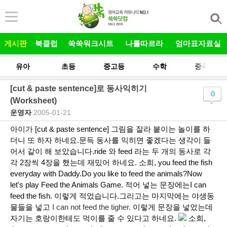
본문 바로가기
게시판
북클럽
쑥쑥워크시트
나를따르라
엄마표자료실
유아
초등
중고등
수학
중국어
[cut & paste sentence]로 동사익히기
0
(Worksheet)
운영자
|
2005-01-21
아이가 [cut & paste sentence] 그림을 잘라 붙이는 놀이를 하
더니 또 하자 하네요.문득 동사를 익히면 좋겠다는 생각이 들
어서 같이 해 보았습니다.ride 와 feed 라는 두 개의 동사로 각
각 2장씩 4장을 했는데 재밌어 하네요. 소희, you feed the fish
everyday with Daddy.Do you like to feed the animals?Now
let's play Feed the Animals Game. 적어 넣는 문장에는
I can
feed the fish. 이렇게 적었습니다.
그리고는 마지막에는 야생동
물들을 넣고
I can not feed the tigher.
이렇게 문장을 넣었는데
자기는 호랑이한테도 먹이를 줄 수 있다고 하네요.
소희,