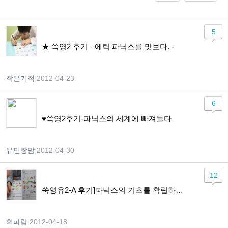
5
★ 쑥영2 후기 - 에릭 파닉스를 맛보다. -
작은기적
|
2012-04-23
6
♥쑥영2후기-파닉스의 세계에 빠져들다
유민짱맘
|
2012-04-30
12
쑥영유2-A 후기]파닉스의 기초를 확립하고 읽기와 쓰기 기반을 확실히 다져줍니다.
휘파람
|
2012-04-18