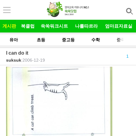
본문 바로가기
게시판
북클럽
쑥쑥워크시트
나를따르라
엄마표자료실
유아
초등
중고등
수학
중국어
I can do it
1
suksuk
|
2006-12-19