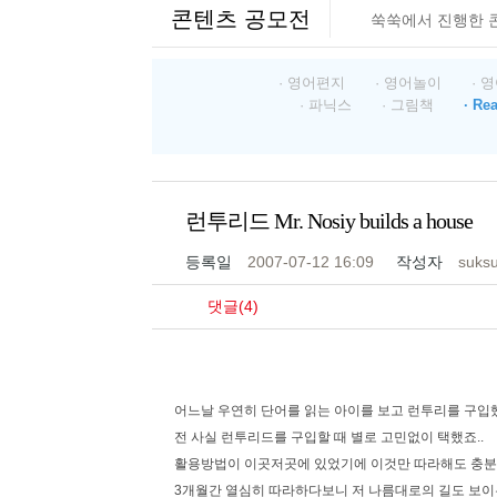
콘텐츠 공모전
쑥쑥에서 진행한 
· 영어편지
· 영어놀이
· 
· 파닉스
· 그림책
· Re
런투리드 Mr. Nosiy builds a house
등록일
2007-07-12 16:09
작성자
suks
댓글(4)
어느날 우연히 단어를 읽는 아이를 보고 런투리를 구입
전 사실 런투리드를 구입할 때 별로 고민없이 택했죠..
활용방법이 이곳저곳에 있었기에 이것만 따라해도 충분
3개월간 열심히 따라하다보니 저 나름대로의 길도 보이는