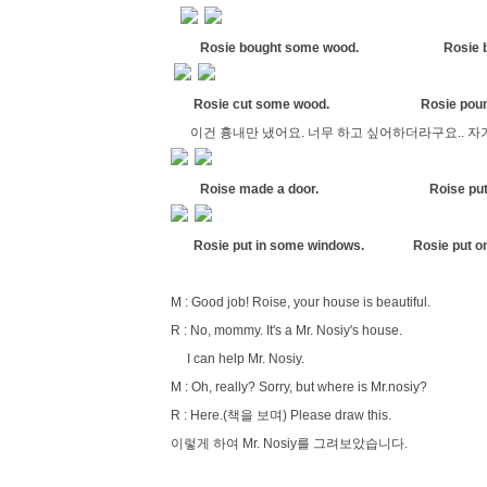
Rosie bought some wood. Rosie bou
Rosie cut some wood. Rosie pounded
이건 흉내만 냈어요. 너무 하고 싶어하더라구요.. 자
Roise made a door.
Roise put
Rosie put in some windows. Rosie put on 
M : Good job! Roise, your house is beautiful.
R : No, mommy. It's a Mr. Nosiy's house.
I can help Mr. Nosiy.
M : Oh, really? Sorry, but where is Mr.nosiy?
R : Here.(책을 보며) Please draw this.
이렇게 하여 Mr. Nosiy를 그려보았습니다.