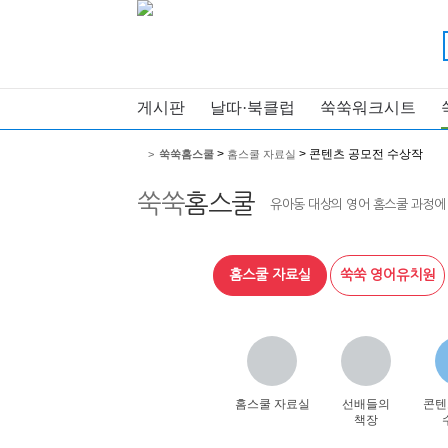
게시판
날따·북클럽
쑥쑥워크시트
>
> 콘텐츠 공모전 수상작
>
쑥쑥홈스쿨
홈스쿨 자료실
쑥쑥
홈스쿨
유아동 대상의 영어 홈스쿨 과정에
홈스쿨 자료실
쑥쑥 영어유치원
홈스쿨 자료실
선배들의
콘텐
책장