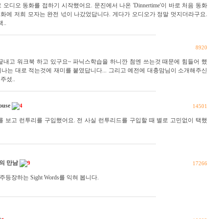
디오 동화를 접하기 시작했어요. 문진에서 나온 'Dinnertime'이 바로 처음 동화
동화에 저희 모자는 완전 넋이 나갔었답니다. 게다가 오디오가 정말 멋지더라구요.
..
8920
 끝내고 워크북 하고 있구요~ 파닉스학습을 하니깐 첨엔 쓰는것 때문에 힘들어 했
소리나는 대로 적는것에 재미를 붙였답니다... 그리고 예전에 대충맘님이 소개해주신
주셨..
ouse
4
14501
를 보고 런투리를 구입했어요. 전 사실 런투리드를 구입할 때 별로 고민없이 택했
ar의 만남
9
17266
주등장하는 Sight Words를 익혀 봅니다.