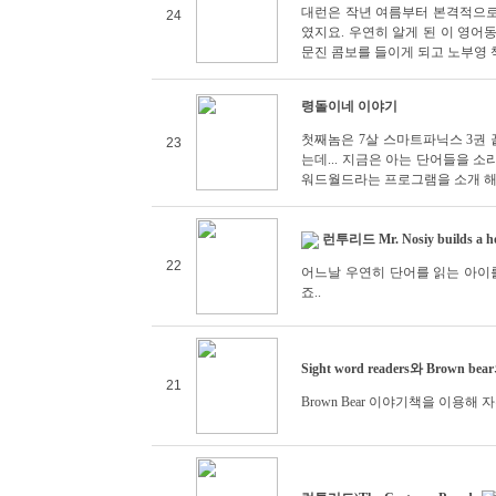
대런은 작년 여름부터 본격적으로 오
24
였지요. 우연히 알게 된 이 영어
문진 콤보를 들이게 되고 노부영 책
령돌이네 이야기
첫째놈은 7살 스마트파닉스 3권
23
는데... 지금은 아는 단어들을 
워드월드라는 프로그램을 소개 해
런투리드 Mr. Nosiy builds a h
22
어느날 우연히 단어를 읽는 아이
죠..
Sight word readers와 Brown be
21
Brown Bear 이야기책을 이용해 자