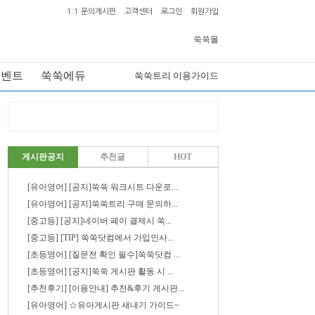
1:1 문의게시판
고객센터
로그인
회원가입
쑥쑥몰
이벤트
쑥쑥에듀
쑥쑥트리 이용가이드
게시판공지
추천글
HOT
[유아영어] [공지]쑥쑥 워크시트 다운로...
[유아영어] [공지]쑥쑥트리 구매 문의하...
[중고등] [공지]네이버 페이 결제시 쑥...
[중고등] [TIP] 쑥쑥닷컴에서 가입인사...
[초등영어] [질문전 확인 필수]쑥쑥닷컴 ...
[초등영어] [공지]쑥쑥 게시판 활동 시 ...
[추천후기] [이용안내] 추천&후기 게시판...
[유아영어] ☆유아게시판 새내기 가이드~