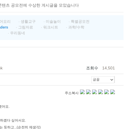
콘텐츠 공모전에 수상한 게시글을 모았습니다
영어요리
· 생활교구
· 미술놀이
· 특별공모전
aders
· 그림자료
· 워크시트
· 과학/수학
· 우리동네
uk
조회수
14,501
주소복사
했어요.
하겠다 싶어서요.
 듯하고...(순전히 제생각)