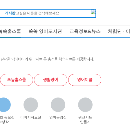
게시판
쑥쑥홈스쿨
쑥쑥 영어도서관
교육정보&뉴스
체험단 · 
 필요한 액티비티와 워크시트 등 홈스쿨 학습자료를 제공합니다.
초등홈스쿨
생활영어
영어이름
츠 공모전
이미지자료실
영어동영상
워크시트
수상작
만들기