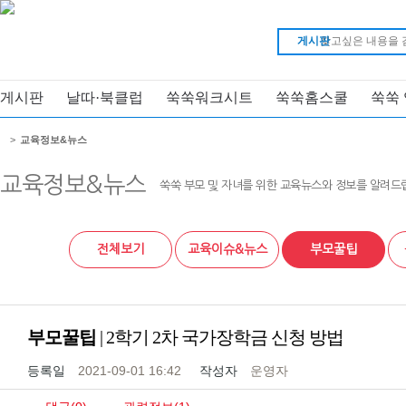
게시판
게시판
날따·북클럽
쑥쑥워크시트
쑥쑥홈스쿨
쑥쑥
>
교육정보&뉴스
교육정보&뉴스
쑥쑥 부모 및 자녀를 위한 교육뉴스와 정보를 알려드
전체보기
교육이슈&뉴스
부모꿀팁
부모꿀팁
| 2학기 2차 국가장학금 신청 방법
등록일
2021-09-01 16:42
작성자
운영자