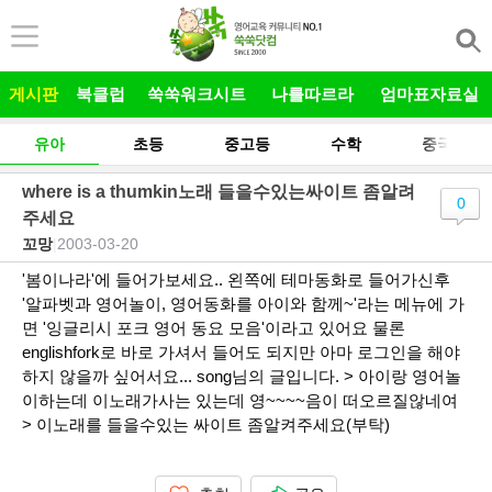
본문 바로가기
게시판
북클럽
쑥쑥워크시트
나를따르라
엄마표자료실
유아
초등
중고등
수학
중국어
where is a thumkin노래 들을수있는싸이트 좀알려
0
주세요
꼬망
|
2003-03-20
'봄이나라'에 들어가보세요.. 왼쪽에 테마동화로 들어가신후
'알파벳과 영어놀이, 영어동화를 아이와 함께~'라는 메뉴에 가
면 '잉글리시 포크 영어 동요 모음'이라고 있어요 물론
englishfork로 바로 가셔서 들어도 되지만 아마 로그인을 해야
하지 않을까 싶어서요... song님의 글입니다. > 아이랑 영어놀
이하는데 이노래가사는 있는데 영~~~~음이 떠오르질않네여
> 이노래를 들을수있는 싸이트 좀알켜주세요(부탁)