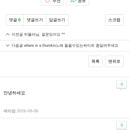
추천
공유
댓글
0
댓글쓰기
답글쓰기
스크랩
이전글
히플러님, 질문있어요 ^^
다음글
where is a thumkin노래 들을수있는싸이트 좀알려주세요
목록
맨위로
0
안녕하세요
에리맘
|
2026-08-06
0